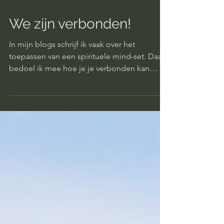
We zijn verbonden!
In mijn blogs schrijf ik vaak over het
toepassen van een spirituele mind-set. Daar
bedoel ik mee hoe je je verbonden kan
voelen met een groter geheel en hoe je kan
proberen de beste versie van jezelf te zijn. Ik
promoot ook altijd zelfontwikkeling en
bewustwording. Omdat bewust zijn je
toegang tot de ongeziene wereld kan
ontsluiten en overtuigingen,
levenservaringen en gedragingen je
toegang kunnen blokkeren. Door enerzijds
te werken aan jezelf maak je je eigen energie