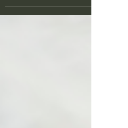
afgewisseld met zon. Warmte met kou. Zo
lijken onze stemmingen, gedachten en
gevoelens ook wisselend te zijn onder
invloed van de huidige kosmische
energiestroom. Hierdoor kun je (nog)
kwetsbaarder zijn voor invloeden van
buitenaf. Zoals de mening, stemmingen of
emoties van anderen. Dicht bij jezelf blijven,
voldoende rust nemen en de natuur in gaan
zijn mooie stappen om in je eigen energie
te