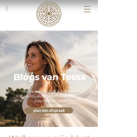
|
Blogs van Tessa
Iedere week schrijf ik blogs over
spiritualiteit, mediumschap,
inzichten en meer!
plan een afspraak