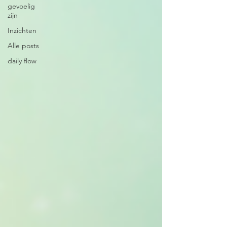
gevoelig
zijn
Inzichten
Alle posts
daily flow