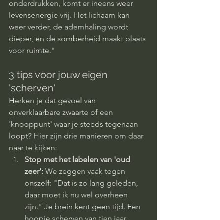
onderdrukken, komt er ineens weer 
levensenergie vrij. Het lichaam kan 
weer verder, de ademhaling wordt 
dieper, en de somberheid maakt plaats 
voor ruimte."
3 tips voor jouw eigen 
'scherven'
Herken je dat gevoel van 
onverklaarbare zwaarte of een 
'knooppunt' waar je steeds tegenaan 
loopt? Hier zijn drie manieren om daar 
naar te kijken:
Stop met het labelen van 'oud 
zeer':
 We zeggen vaak tegen 
onszelf: "Dat is zo lang geleden, 
daar moet ik nu wel overheen 
zijn." Je brein kent geen tijd. Een 
hoopje scherven van tien jaar 