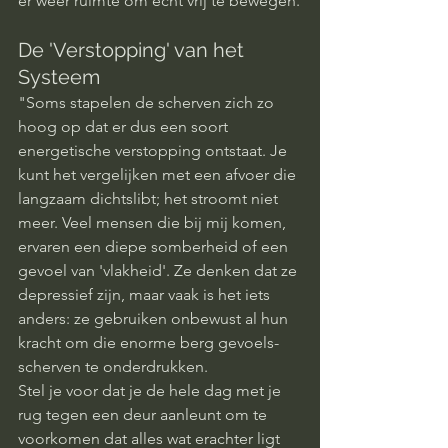
er weer ruimte om echt vrij te bewegen.
De 'Verstopping' van het 
Systeem
"Soms stapelen de scherven zich zo 
hoog op dat er dus een soort 
energetische verstopping ontstaat. Je 
kunt het vergelijken met een afvoer die 
langzaam dichtslibt; het stroomt niet 
meer. Veel mensen die bij mij komen, 
ervaren een diepe somberheid of een 
gevoel van 'vlakheid'. Ze denken dat ze 
depressief zijn, maar vaak is het iets 
anders: ze gebruiken onbewust al hun 
kracht om die enorme berg gevoels-
scherven te onderdrukken.
Stel je voor dat je de hele dag met je 
rug tegen een deur aanleunt om te 
voorkomen dat alles wat erachter ligt 