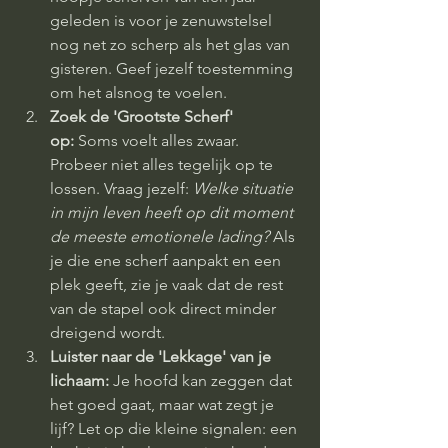
geleden is voor je zenuwstelsel 
nog net zo scherp als het glas van 
gisteren. Geef jezelf toestemming 
om het alsnog te voelen.
Zoek de 'Grootste Scherf' 
op:
 Soms voelt alles zwaar. 
Probeer niet alles tegelijk op te 
lossen. Vraag jezelf: 
Welke situatie 
in mijn leven heeft op dit moment 
de meeste emotionele lading?
 Als 
je die ene scherf aanpakt en een 
plek geeft, zie je vaak dat de rest 
van de stapel ook direct minder 
dreigend wordt.
Luister naar de 'Lekkage' van je 
lichaam:
 Je hoofd kan zeggen dat 
het goed gaat, maar wat zegt je 
lijf? Let op die kleine signalen: een 