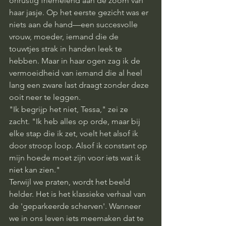
onrustig friemelend aan de zoom van 
haar jasje. Op het eerste gezicht was er 
niets aan de hand—een succesvolle 
vrouw, moeder, iemand die de 
touwtjes strak in handen leek te 
hebben. Maar in haar ogen zag ik de 
vermoeidheid van iemand die al heel 
lang een zware last draagt zonder deze 
ooit neer te leggen.
"Ik begrijp het niet, Tessa," zei ze 
zacht. "Ik heb alles op orde, maar bij 
elke stap die ik zet, voelt het alsof ik 
door stroop loop. Alsof ik constant op 
mijn hoede moet zijn voor iets wat ik 
niet kan zien."
Terwijl we praten, wordt het beeld 
helder. Het is het klassieke verhaal van 
de 'geparkeerde scherven'. Wanneer 
we in ons leven iets meemaken dat te 