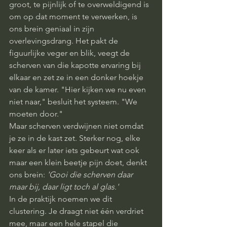
groot, te pijnlijk of te overweldigend is 
om op dat moment te verwerken, is 
ons brein geniaal in zijn 
overlevingsdrang. Het pakt de 
figuurlijke veger en blik, veegt de 
scherven van die kapotte ervaring bij 
elkaar en zet ze in een donker hoekje 
van de kamer. "Hier kijken we nu even 
niet naar," besluit het systeem. "We 
moeten door."
Maar scherven verdwijnen niet omdat 
je ze in de kast zet. Sterker nog, elke 
keer als er later iets gebeurt wat ook 
maar een klein beetje pijn doet, denkt 
ons brein: 
'Gooi die scherven daar 
maar bij, daar ligt toch al glas.'
In de praktijk noemen we dit 
clustering. Je draagt niet één verdriet 
mee, maar een hele stapel die 