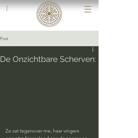
|
Post
De Onzichtbare Scherven:
Ze zat tegenover me, haar vingers 