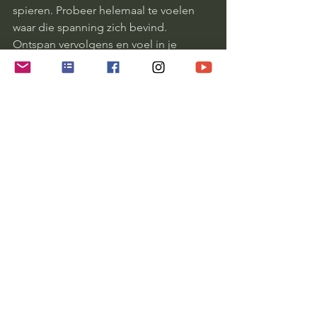
spieren. Probeer helemaal te voelen 
waar die spanning zich bevind. 
Ontspan vervolgens en voel in je 
lichaam wat dat met je doet. Span en 
ontspan beurtelings het deel van je 
lichaam totdat je voelt dat je meer 
fysieke ontspanning ervaart! 
Een dergelijke oefening van 10 
minuten per dag kan je 
relativeringsvermogen vergroten, meer 
kalmte in je leven brengen en 
geluksgevoelens veroorzaken!
#ontspannen
#problemenoplossen
#problemenzijnonderdeelvanhetleven
Inzichten