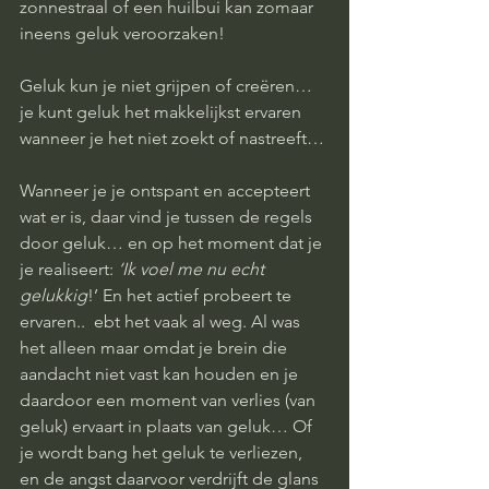
zonnestraal of een huilbui kan zomaar 
ineens geluk veroorzaken! 
Geluk kun je niet grijpen of creëren… 
je kunt geluk het makkelijkst ervaren 
wanneer je het niet zoekt of nastreeft… 
Wanneer je je ontspant en accepteert 
wat er is, daar vind je tussen de regels 
door geluk… en op het moment dat je 
je realiseert: 
‘Ik voel me nu echt 
gelukkig
!’ En het actief probeert te 
ervaren..  ebt het vaak al weg. Al was 
het alleen maar omdat je brein die 
aandacht niet vast kan houden en je 
daardoor een moment van verlies (van 
geluk) ervaart in plaats van geluk… Of 
je wordt bang het geluk te verliezen, 
en de angst daarvoor verdrijft de glans 