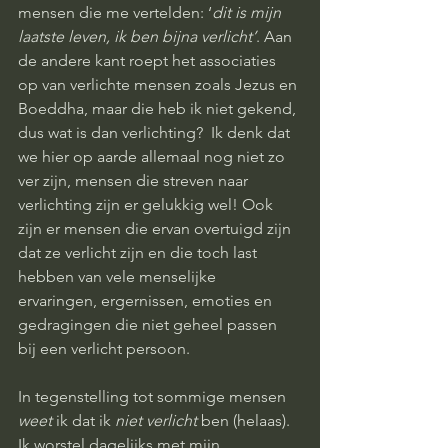
mensen die me vertelden: ‘
dit is mijn 
laatste leven, ik ben bijna verlicht’
. Aan 
de andere kant roept het associaties 
op van verlichte mensen zoals Jezus en 
Boeddha, maar die heb ik niet gekend, 
dus wat is dan verlichting?  Ik denk dat 
we hier op aarde allemaal nog niet zo 
ver zijn, mensen die streven naar 
verlichting zijn er gelukkig wel! Ook 
zijn er mensen die ervan overtuigd zijn 
dat ze verlicht zijn en die toch last 
hebben van vele menselijke 
ervaringen, ergernissen, emoties en 
gedragingen die niet geheel passen 
bij een verlicht persoon. 
In tegenstelling tot sommige mensen 
weet 
ik dat ik 
niet verlicht 
ben (helaas). 
Ik worstel dagelijks met mijn 