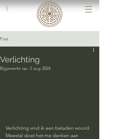
|
Post
Verlichting
Bijgewerkt op:
2 aug 2024
Verlichting vind ik een beladen woord. 
Meestal doet het me denken aan 