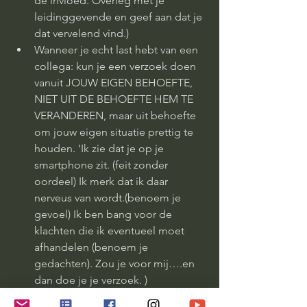
de invloed. Overleg met je 
leidinggevende en geef aan dat je 
dat vervelend vind.)
Wanneer je echt last hebt van een 
collega: kun je een verzoek doen 
vanuit JOUW EIGEN BEHOEFTE, 
NIET UIT DE BEHOEFTE HEM TE 
VERANDEREN, maar uit behoefte 
om jouw eigen situatie prettig te 
houden. ‘Ik zie dat je op je 
smartphone zit. (feit zonder 
oordeel) Ik merk dat ik daar 
nerveus van wordt.(benoem je 
gevoel) Ik ben bang voor de 
klachten die ik eventueel moet 
afhandelen (benoem je 
gedachten). Zou je voor mij….en 
dan doe je je verzoek. ) 
Als derde kun je bovenstaande ook 