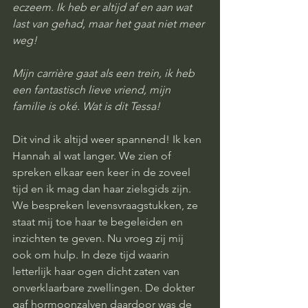
eczeem. Ik heb er altijd af en aan wat 
last van gehad, maar het gaat niet meer 
weg!
Mijn carrière gaat als een trein, ik heb 
een fantastisch lieve vriend, mijn 
familie is oké. Wat is dit Tessa!
Dit vind ik altijd weer spannend! Ik ken 
Hannah al wat langer. We zien of 
spreken elkaar een keer in de zoveel 
tijd en ik mag dan haar zielsgids zijn. 
We bespreken levensvraagstukken, ze 
staat mij toe haar te begeleiden en 
inzichten te geven. Nu vroeg zij mij 
ook om hulp. In deze tijd waarin 
letterlijk haar ogen dicht zaten van 
onverklaarbare zwellingen. De dokter 
gaf hormoonzalven daardoor was de 