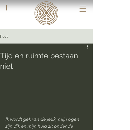
|
Post
Tijd en ruimte bestaan
niet
Ik wordt gek van de jeuk, mijn ogen 
zijn dik en mijn huid zit onder de 