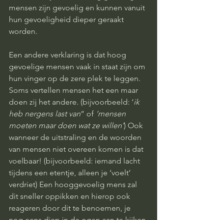
mensen zijn gevoelig en kunnen vanuit 
hun gevoeligheid dieper geraakt 
worden. 
Een andere verklaring is dat hoog 
gevoelige mensen vaak in staat zijn om 
hun vinger op de zere plek te leggen. 
Soms vertellen mensen het een maar 
doen zij het andere. (bijvoorbeeld: ‘
ik 
heb nergens last van
” of 
‘mensen 
moeten maar doen wat ze willen’
) Ook 
wanneer de uitstraling en de woorden 
van mensen niet overeen komen is dat 
voelbaar! (bijvoorbeeld: iemand lacht 
tijdens een etentje, alleen je ‘voelt’ 
verdriet) Een hooggevoelig mens zal 
dit sneller oppikken en hierop ook 
reageren door dit te benoemen, je 
nog eens diep in de ogen aan te kijken 