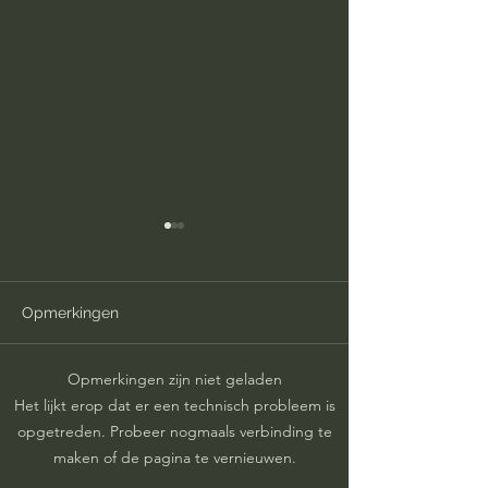
Opmerkingen
Oordelen doet p
Opmerkingen zijn niet geladen
Sommige kinderen
Het lijkt erop dat er een technisch probleem is
worden te vroeg groot.
opgetreden. Probeer nogmaals verbinding te
maken of de pagina te vernieuwen.