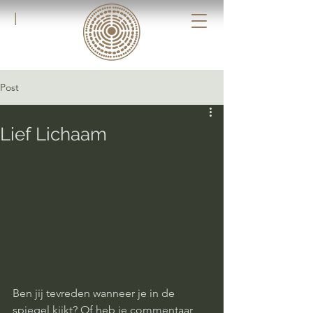
|
Post
Lief Lichaam
Ben jij tevreden wanneer je in de 
spiegel kijkt? Of heb je commentaar, 