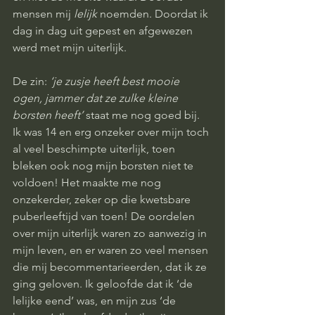
mensen mij 
lelijk
 noemden. Doordat ik 
dag in dag uit gepest en afgewezen 
werd met mijn uiterlijk. 
De zin: 
‘je zusje heeft best mooie 
ogen, jammer dat ze zulke kleine 
borsten heeft’
 staat me nog goed bij. 
Ik was 14 en erg onzeker over mijn toch 
al veel beschimpte uiterlijk, toen 
bleken ook nog mijn borsten niet te 
voldoen! Het maakte me nog 
onzekerder, zeker op die kwetsbare 
puberleeftijd van toen! De oordelen 
over mijn uiterlijk waren zo aanwezig in 
mijn leven, en er waren zo veel mensen 
die mij becommentarieerden, dat ik ze 
ging geloven. Ik geloofde dat ik ‘de 
lelijke eend’ was, en mijn zus ‘de 