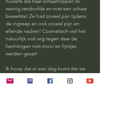
huisarts die haar schaamlippen te 
weinig verdoofde en met een schaar 
bewerkte! Ze had zoveel pijn tijdens 
de ingreep en ook zoveel pijn en 
ellende nadien! Cosmetisch viel het 
natuurlijk ook erg tegen daar de 
hechtingen niet mooi en fijntjes 
werden gezet! 
Ik hoop dat er een dag komt dat we 
ons niet hoeven te schamen voor een 
kromme piemel, aparte schaamlippen, 
flaporen, haar op onze rug, 
hangbuikjes, kleine of grote borsten. 
Dat onze neuzen gezien worden als de 
wonderlijke instrumenten die ze zijn, 
dat hun vorm gewaardeerd wordt in 
plaatst van gemodelleerd door de 
plastische chirurg. Dat lippen, handen, 