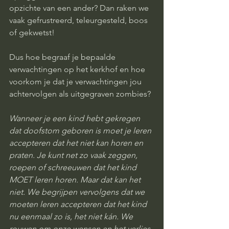
opzichte van een ander? Dan raken we 
vaak gefrustreerd, teleurgesteld, boos 
of gekwetst! 
Dus hoe begraaf je bepaalde 
verwachtingen op het kerkhof en hoe 
voorkom je dat je verwachtingen jou 
achtervolgen als uitgegraven zombies? 
Wanneer je een kind hebt gekregen 
dat doofstom geboren is moet je leren 
accepteren dat het niet kan horen en 
praten. Je kunt net zo vaak zeggen, 
roepen of schreeuwen dat het kind 
MOET leren horen. Maar dat kan het 
niet. We begrijpen vervolgens dat we 
moeten leren accepteren dat het kind 
nu eenmaal zo is, het niet kán. We 
rouwen om onze wensen en het verlies 