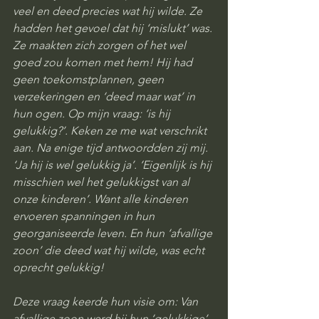
veel en deed precies wat hij wilde. Ze 
hadden het gevoel dat hij ‘mislukt’ was. 
Ze maakten zich zorgen of het wel 
goed zou komen met hem! Hij had 
geen toekomstplannen, geen 
verzekeringen en ‘deed maar wat’ in 
hun ogen. Op mijn vraag: ‘is hij 
gelukkig?’. Keken ze me wat verschrikt 
aan. Na enige tijd antwoordden zij mij. 
‘Ja hij is wel gelukkig ja’. ‘Eigenlijk is hij 
misschien wel het gelukkigst van al 
onze kinderen’. Want alle kinderen 
ervoeren spanningen in hun 
georganiseerde leven. En hun ‘afvallige 
zoon’ die deed wat hij wilde, was echt 
oprecht gelukkig!
Deze vraag keerde hun visie om: Van 
afvallige zoon werd hij hun ‘gelukkige’ 