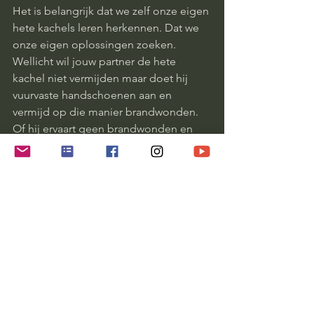
Het is belangrijk dat we zelf onze eigen 
hete kachels leren herkennen. Dat we 
onze eigen oplossingen zoeken. 
Wellicht wil jouw partner de hete 
kachel niet vermijden maar doet hij 
vuurvaste handschoenen aan en 
vermijd op die manier brandwonden. 
Of hij ervaart geen brandwonden en 
houdt de kachel nabij. 
Verwachtingen en ideeën over hoe een 
ander moet zijn, wat de ander moet 
doen ontaard vaak in een tragische 
dynamiek waarbij je je enorm 
machteloos, verdrietig of gefrustreerd 
kunt gaan voelen! Hou je eigen 
verwachtingen dus goed in beeld en 
leer jezelf te beheersen wanneer je je 
in andermans leven wilt mengen. Zelfs 