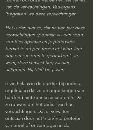
van de verwachtingen. Vervolgens 
‘begraven’ we deze verwachtingen.
Het is dan niet zo, dat na tien jaar deze 
verwachtingen spontaan als een soort 
zombies opstaan en je plots weer 
begint te roepen tegen het kind ‘leer 
nou eens je oren te gebruiken!’. Je 
weet; deze verwachting zal niet 
uitkomen. Hij blijft begraven.
Ik zie helaas in de praktijk bij ouders 
regelmatig dat ze de beperkingen van 
hun kind niet kunnen accepteren. Dat 
ze rouwen om het verlies van hun 
verwachtingen. Dat er verwijten 
ontstaan door het ‘zien/interpreteren’ 
van onwil of onvermogen in de 