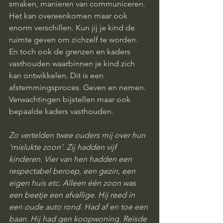
smaken, manieren van communiceren. 
Het kan overeenkomen maar ook 
enorm verschillen. Kun jij je kind de 
ruimte geven om zichzelf te worden. 
En toch ook de grenzen en kaders 
vasthouden waarbinnen je kind zich 
kan ontwikkelen. Dit is een 
afstemmingsproces. Geven en nemen. 
Verwachtingen bijstellen maar ook 
bepaalde kaders vasthouden. 
Zo vertelden twee ouders mij over hun 
‘mislukte zoon’. Zij hadden vijf 
kinderen. Vier van hen hadden een 
respectabel beroep, een gezin, een 
eigen huis etc. Alleen één zoon was 
een beetje een afvallige. Hij reed in 
een oude auto rond. Had af en toe een 
baan. Hij had gen koopwoning. Reisde 