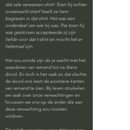
dat vale verwassen shirt! Toen hij echter 
onverwacht stierf heeft ze hem 
begraven in dat shirt. Het was een 
onderdeel van wie hij was. Pas toen hij 
was gestorven accepteerde zij zijn 
liefde voor dat t-shirt en mocht het er 
helemaal zijn.
Het zou zonde zijn als je wacht met het 
waarderen van iemand tot na diens 
dood. En toch is het vaak zo dat slechts 
de dood ons leert de positieve kanten 
van iemand te zien. Bij leven struikelen 
we vaak over onze verwachtingen en 
focussen we ons op de ander die aan 
deze verwachting zou moeten 
voldoen. 
Dit geldt voor onze verwachtingen ten 