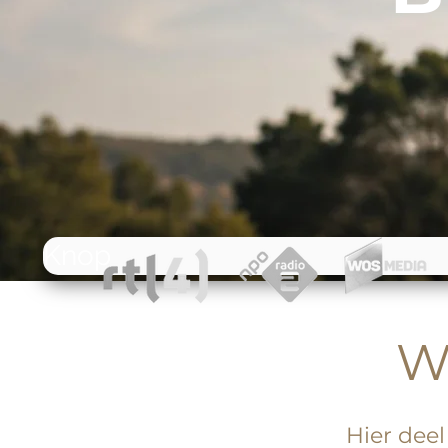
Knop
W
Hier deel