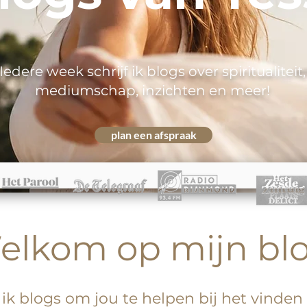
Iedere week schrijf ik blogs over spiritualiteit,
mediumschap, inzichten en meer!
plan een afspraak
elkom op mijn blo
 ik blogs om jou te helpen bij het vinde