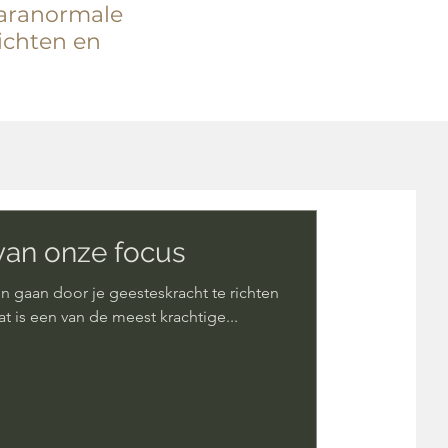
 paranormale
zichten en
van onze focus
ven gaan door je geesteskracht te richten
at is een van de meest krachtige...