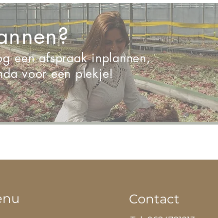
lannen?
log een afspraak inplannen,
enda voor een plekje!
enu
Contact