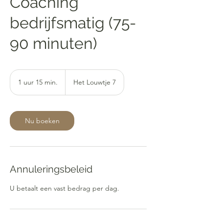
Coaching
bedrijfsmatig (75-
90 minuten)
1 uur 15 min.
1
Het Louwtje 7
u
u
1
5
Nu boeken
m
i
n
.
Annuleringsbeleid
U betaalt een vast bedrag per dag.