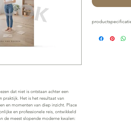
productspecificati
ISBN: 97890830390
Place it
Auteur:
Tessa van 
Categorie:
Spiritual
Taal:
Nederlands
Aantal pagina's:
15
ISBN:
97890830390
Boek: E-book
ezen dat niet is ontstaan achter een
praktijk. Het is het resultaat van
gen en momenten van diep inzicht. Place
nlijke en professionele reis, ontwikkeld
an de meest slopende moderne kwalen: