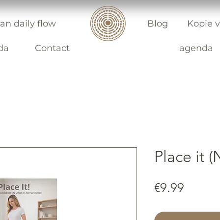
an daily flow
Blog
Kopie v
da
Contact
agenda
Place it (
Price
€9.99