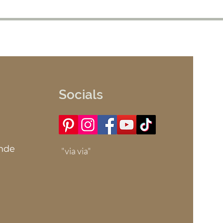
Socials
ande
"via via"