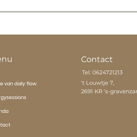
enu
Contact
Tel: 0624721213
't Louwtje 7,
e van daily flow
2691 KR 's-gravenz
rgysessions
nda
tact