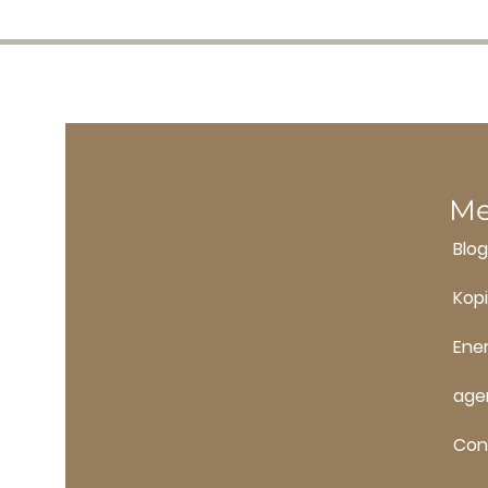
M
Blog
Kopi
Ene
age
Con