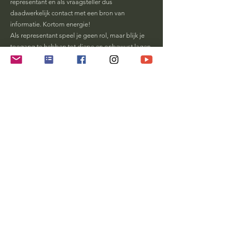
representant en als vraagsteller dus
daadwerkelijk contact met een bron van
informatie. Kortom energie!
Als representant speel je geen rol, maar blijk je
toegang te hebben tot diepe en onbewust lagen
van het familiesysteem van een ander waarin je
staat opgesteld. En dat is een diepgaande en
onvergetelijke ervaring.
Praktisch
Our services were born from an intrinsic need to
give. All my working life I have experienced an inner
dilemma between 'earning money' and 'giving'. It's
nice to earn money so I can give my family what it
needs. Earning money gives and made me feel
safe.
However, doing what I am there for does not always
mean making money. It's giving. Give what is
needed. Not what is expected. Give what there is.