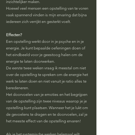
inzichtelijker maken.
Hoewel veel mensen een opstelling van te voren
vaak spannend vinden is mijn ervaring dat bijna
iedereen zich verrijkt en gesterkt voelt.
Effecten?
Een opstelling werkt door in je psyche en in je
energie. Je kunt bepaalde oefeningen doen of
het eindbeeld voor je geestoog halen om de
energie te laten doorwerken.
De eerste twee weken vraag ik meestal om niet
over de opstelling te spreken om de energie het
werk te laten doen en niet vanuit je ratio alles te
beredeneren.
Het doorvoelen van je emoties en het begrijpen
van de opstelling zijn twee niveaus waarop je je
opstelling kunt plaatsen. Wanneer het je lukt om
de gevoelens te dragen en te doorvoelen, zal je
het meeste effect van de opstelling ervaren!
Als je het systemische werken helemaal wilt