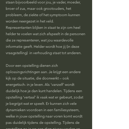
staan bijvoorbeeld voor jou, je vader, moeder,
broer of zus, maar ook grootouders, het
probleem, de ziekte of het symptoom kunnen
worden neergezet in het veld.
Representanten blijken in staat te zijn om heel
helder te voelen wat zich afspeelt in de personen
die ze representeren, wat jou waardevolle
informatie geeft. Helder wordt hoe jij (in deze
vraagstelling) in verhouding staat tot anderen.
Door een opstelling dienen zich
oplossingsrichtingen aan. Je krijgt een andere
kijk op de situatie, die doorwerkt – ook
energetisch- in je leven. Als ‘vanzelf’ wordt
duidelijk hoe je dan kunt handelen. Tijdens een
opstelling ‘vertaal’ ik vaak wat er gebeurt, zodat
je begrijpt wat er speelt. Er kunnen zich vele
dynamieken voordoen in een familiesysteem,
welke in jouw opstelling naar voren komt wordt
pas duidelijk tijdens de opstelling. Tijdens de
opstelling ga je op een diep niveau voelen en