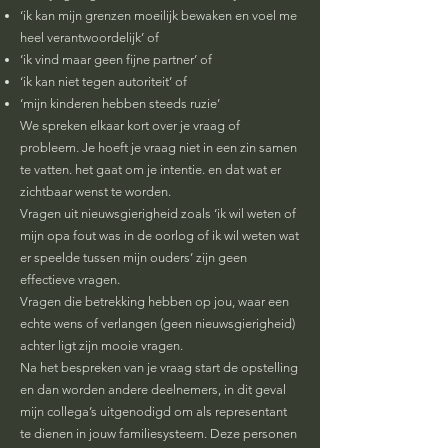
‘ik kan mijn grenzen moeilijk bewaken en voel me
heel verantwoordelijk’ of
‘ik vind maar geen fijne partner’ of
‘ik kan niet tegen autoriteit’ of
‘mijn kinderen hebben steeds ruzie’
We spreken elkaar kort over je vraag of
probleem. Je hoeft je vraag niet in een zin samen
te vatten. het gaat om je intentie. en dat wat er
zichtbaar wenst te worden.
Vragen uit nieuwsgierigheid zoals ‘ik wil weten of
mijn opa fout was in de oorlog of ik wil weten wat
er speelde tussen mijn ouders’ zijn geen
effectieve vragen.
Vragen die betrekking hebben op jou, waar een
echte wens of verlangen (geen nieuwsgierigheid)
achter ligt zijn mooie vragen.
Na het bespreken van je vraag start de opstelling
en dan worden andere deelnemers, in dit geval
mijn collega’s uitgenodigd om als representant
te dienen in jouw familiesysteem. Deze personen