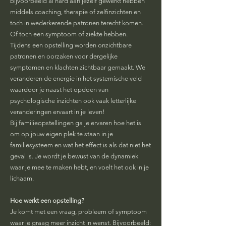
bijvoorbeeld al hard aan jezelf gewerkt hebben
middels coaching, therapie of zelfinzichten en
toch in wederkerende patronen terecht komen.
Of toch een symptoom of ziekte hebben.
Tijdens een opstelling worden onzichtbare
patronen en oorzaken voor dergelijke
symptomen en klachten zichtbaar gemaakt. We
veranderen de energie in het systemische veld
waardoor je naast het opdoen van
psychologische inzichten ook vaak letterlijke
veranderingen ervaart in je leven!
Bij familieopstellingen ga je ervaren hoe het is
om op jouw eigen plek te staan in je
familiesysteem en wat het effect is als dat niet het
geval is. Je wordt je bewust van de dynamiek
waar je mee te maken hebt, en voelt het ook in je
lichaam.
Hoe werkt een opstelling?
Je komt met een vraag, probleem of symptoom
waar je graag meer inzicht in wenst. Bijvoorbeeld: