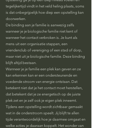
tegelijkertijd vindt in het veld heling plaats, soms
is dat onbegrijpelijk hoe diep een opstelling kan
doorwerken.
De binding aan je familie is aanwezig zelfs
wanneer je je biologische familie niet kent of
wanneer het contact verbroken is. Je kunt als
mens uit een organisatie stappen, een
vriendenclub of vereniging of een stad of dorp,
maar niet uit je biologische familie. Deze binding
blijft altijd bestaan.
Wanneer je je familie een plek kan geven en ze
kan erkennen kan er een ondersteunende en
voedende stroom van energie ontstaan. Dat
betekent niet dat je het contact moet herstellen,
dat betekent dat je ze energetisch op de juiste
plek zet en je zelf ook je eigen plek inneemt.
Tijdens een opstelling wordt zichtbaar gemaakt
wat in de onderstroom speelt. Jij blijft te allen
tijde verantwoordelijk hoe je daarmee omgaat en
welke acties je daaraan koppelt. Het wonder van