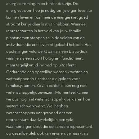
energiestromingen en blokkades zijn. De
energiestroom heb je nodig om je eigen leven te
kunnen leven en wanneer de energie niet goed
stroomt kun je daar last van hebben. Wanneer
representanten in het veld van jouw familie
plaatsnemen stappen ze in de velden van de
individuen die erin leven of geleefd hebben. Het
opstellingen veld werkt dan als een blauwdruk
waar je als een soort hologram functioneert,
maar tegelijkertijd invloed op uitoefent!
Gedurende een opstelling worden krachten en
wetmatigheden zichtbaar die gelden voor
familiesystemen. Ze zijn echter alleen nog niet
wetenschappelijk bewezen. Momenteel kunnen
we dus nog niet wetenschappelijk verklaren hoe
systemisch werk werkt. Wel hebben
wetenschappers aangetoond dat een
representant daadwerkelijk in een veld
waarnemingen doet die een andere representant
op dezelfde plek ook kan ervaren. Je maakt als