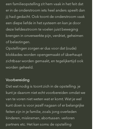
een familieopstelling zit hem vaak in het feit dat
er in de onderstroom iets heel anders speelt dan
jij had gedacht. Ook toont de onderstroom vaak
een diepe liefde in het systeem en kan je door
deze liefdesstroom te voelen juist beweging
brengen in onverwerkte pijn, verdriet, geheimen
of belastingen.
Opstellingen zorgen er dus voor dat (oude)
blokkades worden opengemaakt of überhaupt
zichtbaar worden gemaakt, en tegelijkertijd ook
worden geheeld.
Voorbereiding
Dat wat nodig is toont zich in de opstelling. je
kunt je daarom niet echt voorbereiden omdat we
van te voren niet weten wat er komt. Wat je wel
kunt doen is voor jezelf nagaan of er belangrijke
feiten zijn in je familie, zoals jong overleden
kinderen, miskramen, abortussen. verloren
partners etc. Het kan soms de opstelling