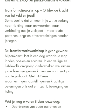
Kosten: € 245,- (ter plekke contant te voldoen)
Transformatieworkshop – Ontdek de kracht 
van het veld en jezelf
Soms voel je dat er meer in je zit. Je verlangt 
naar richting, naar antwoorden, naar 
verbinding met je zielspad – maar oude 
patronen, angsten of verwachtingen houden 
je tegen.
De 
Transformatieworkshop
 is geen gewone 
bijeenkomst. Het is een dag waarin je mag 
landen, voelen en ervaren. In een veilige en 
liefdevolle omgeving onderzoeken we samen 
jouw levensvragen en kijken we naar wat jou 
nog tegenhoudt. Met intuïtieve 
waarnemingen, opstellingen en krachtige 
oefeningen ontstaat er inzicht, beweging en 
heling.
Wat je mag ervaren tijdens deze dag:
Doorbreken van oude patronen en 