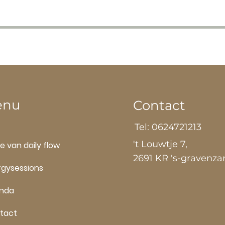
enu
Contact
Tel: 0624721213
't Louwtje 7,
e van daily flow
2691 KR 's-gravenz
rgysessions
nda
tact