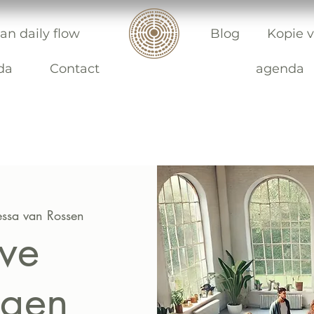
an daily flow
Blog
Kopie v
da
Contact
agenda
Tessa van Rossen
eve
ngen