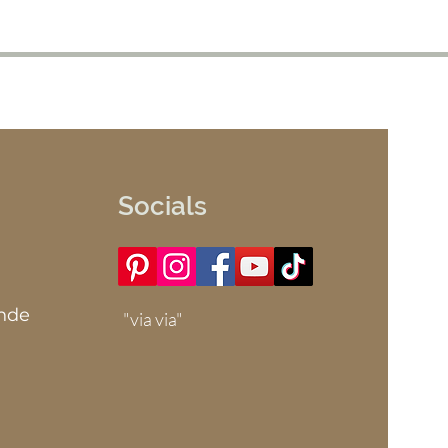
Socials
ande
"via via"