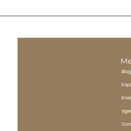
M
Blog
Kopi
Ene
age
Con