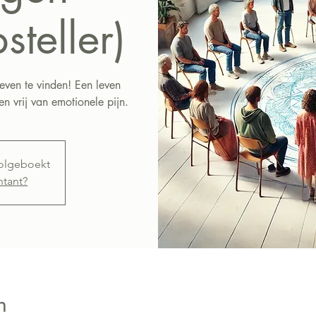
teller)
leven te vinden! Een leven
en vrij van emotionele pijn.
volgeboekt
ntant?
n